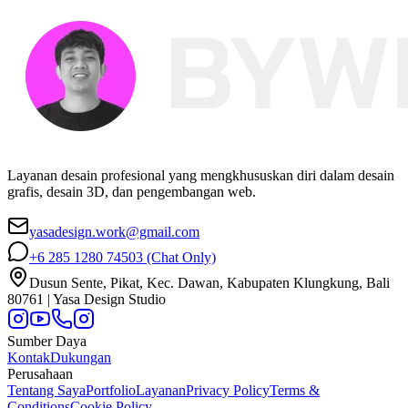
Layanan desain profesional yang mengkhususkan diri dalam desain
grafis, desain 3D, dan pengembangan web.
yasadesign.work@gmail.com
+6 285 1280 74503
(Chat Only)
Dusun Sente, Pikat, Kec. Dawan, Kabupaten Klungkung, Bali
80761 | Yasa Design Studio
Sumber Daya
Kontak
Dukungan
Perusahaan
Tentang Saya
Portfolio
Layanan
Privacy Policy
Terms &
Conditions
Cookie Policy